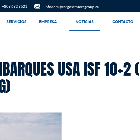
+809 692 9621
infodom@cargoservicesgroup.cu
SERVICIOS
EMPRESA
NOTICIAS
CONTACTO
BARQUES USA ISF 10+2 
G)