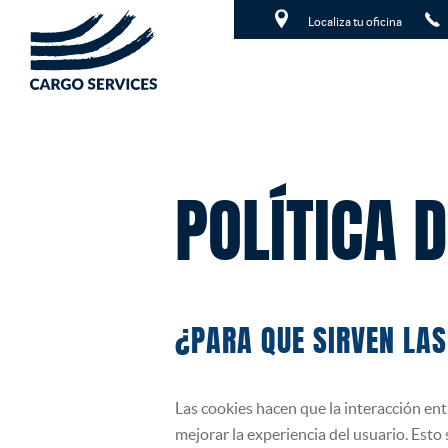
ES
/
EN
Localiza tu oficina
SERVICIOS
TERRESTRE
EMPRESA
MARÍTIMO
NOTICIAS
HISTORIA
POLÍTICA 
AÉREO
CONTACTO
NUESTRA FILOSOFÍA
CROSS TRADE
PÍDENOS PRESUPUESTO
POLÍTICA DE EMPRESA
PROYECTOS
¿PARA QUE SIRVEN LAS
CALIDAD
DESPACHO DE ADUANAS
ALMACENES
Las cookies hacen que la interacción entr
mejorar la experiencia del usuario. Esto s