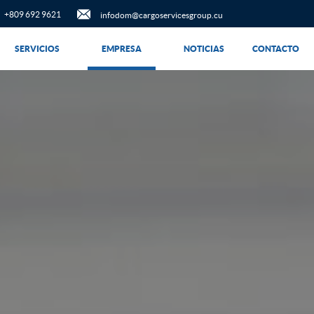
+809 692 9621
infodom@cargoservicesgroup.cu
SERVICIOS
EMPRESA
NOTICIAS
CONTACTO