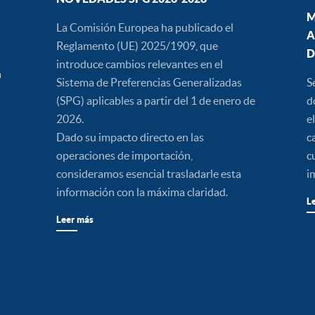
M
La Comisión Europea ha publicado el
A
Reglamento (UE) 2025/1909, que
D
introduce cambios relevantes en el
a
Sistema de Preferencias Generalizadas
S
(SPG) aplicables a partir del 1 de enero de
d
2026.
e
Dado su impacto directo en las
c
operaciones de importación,
c
consideramos esencial trasladarle esta
i
información con la máxima claridad.
L
Leer más