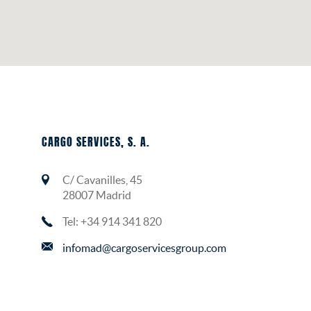
CARGO SERVICES, S. A.
C/ Cavanilles, 45
28007 Madrid
Tel: +34 914 341 820
infomad@cargoservicesgroup.com