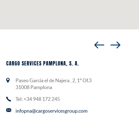
CARGO SERVICES PAMPLONA, S. A.
Paseo García el de Najera , 2, 1º Of.3
31008 Pamplona
Tel: +34 948 172 245
infopna@cargoservicesgroup.com