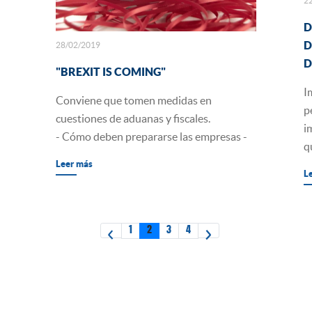
2
D
D
28/02/2019
D
"BREXIT IS COMING"
I
Conviene que tomen medidas en
p
cuestiones de aduanas y fiscales.
i
- Cómo deben prepararse las empresas -
q
Leer más
L
«
»
1
2
3
4