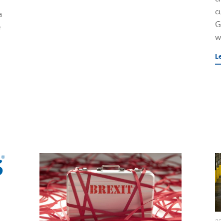
c
a
G
e
w
L