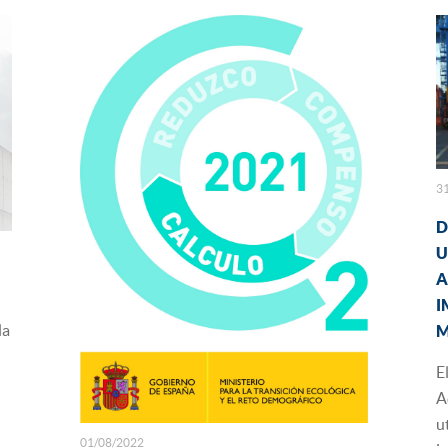
3
D
U
A
I
la
M
E
A
u
01/08/2022