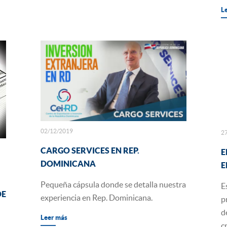
L
02/12/2019
2
CARGO SERVICES EN REP.
E
DOMINICANA
E
Pequeña cápsula donde se detalla nuestra
E
DE
experiencia en Rep. Dominicana.
p
d
Leer más
c