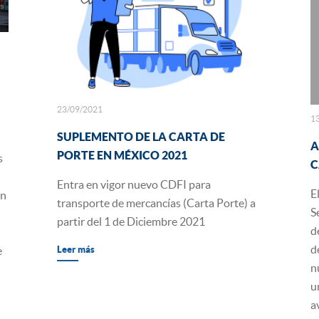
23/09/2021
1
SUPLEMENTO DE LA CARTA DE
A
PORTE EN MÉXICO 2021
s
C
Entra en vigor nuevo CDFI para
E
on
transporte de mercancías (Carta Porte) a
S
partir del 1 de Diciembre 2021
d
d
e
Leer más
n
u
a