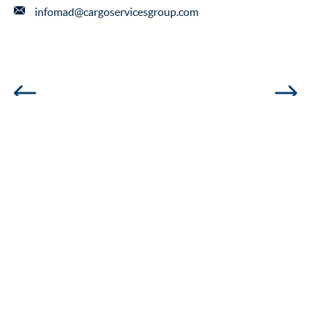
infomad@cargoservicesgroup.com