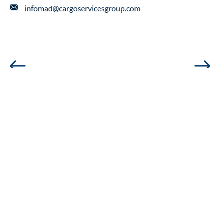
infomad@cargoservicesgroup.com