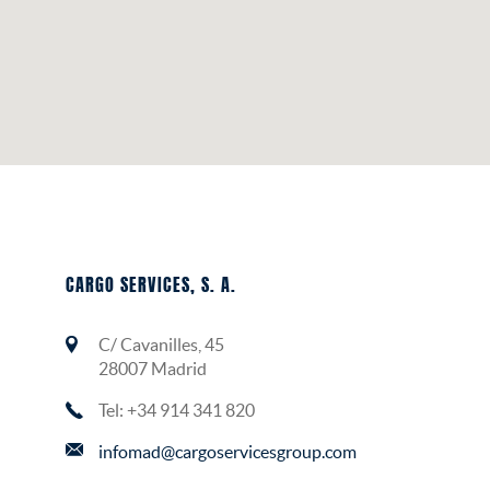
CARGO SERVICES, S. A.
C/ Cavanilles, 45
28007 Madrid
Tel: +34 914 341 820
infomad@cargoservicesgroup.com