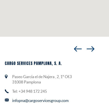
CARGO SERVICES PAMPLONA, S. A.
Paseo García el de Najera , 2, 1º Of.3
31008 Pamplona
Tel: +34 948 172 245
infopna@cargoservicesgroup.com