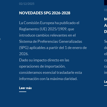
02/12/2025
0
NOVEDADES SPG 2026-2028
M
La Comisión Europea ha publicado el
A
Reglamento (UE) 2025/1909, que
D
introduce cambios relevantes en el
a
Sistema de Preferencias Generalizadas
S
(SPG) aplicables a partir del 1 de enero de
d
2026.
e
Dado su impacto directo en las
c
operaciones de importación,
c
consideramos esencial trasladarle esta
i
información con la máxima claridad.
L
Leer más