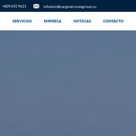
+809 692 9621
infodom@cargoservicesgroup.cu
SERVICIOS
EMPRESA
NOTICIAS
CONTACTO